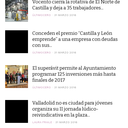
Vocento cierra la rotativa de El Norte de
Castilla y deja a 35 trabajadores...
ÚLTIMOCERO
31 MARZO 2016
Conceden el premio “Castilla y León
emprende” a una empresa con deudas
con sus...
ÚLTIMOCERO
31 MARZO 2016
El superávit permite al Ayuntamiento
programar 125 inversiones más hasta
finales de 2017
ÚLTIMOCERO
31 MARZO 2016
Valladolid no es ciudad para jóvenes
organiza su II jornada lúdico-
reivindicativa en la plaza...
LAURA FRAILE
31 MARZO 2016