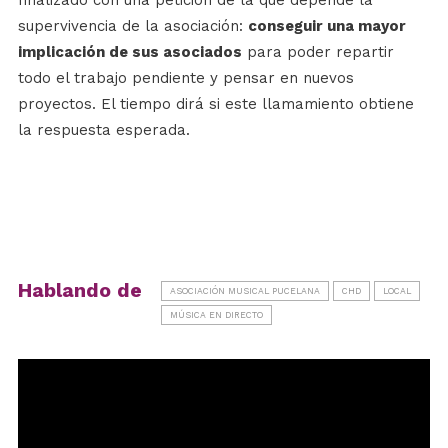
finalizado con una petición de la que depende la
supervivencia de la asociación:
conseguir una mayor
implicación de sus asociados
para poder repartir
todo el trabajo pendiente y pensar en nuevos
proyectos. El tiempo dirá si este llamamiento obtiene
la respuesta esperada.
Hablando de
ASOCIACIÓN MUSICAL PUCELANA
CHD
LOCAL
MÚSICA EN DIRECTO
Reproductor
de
vídeo