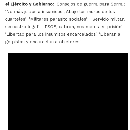
el Ejército y Gobierno
: 'Consejos de guerra para Serra';
'No más juicios a insumisos'; Abajo los muros de los
cuarteles'; 'Militares parasito sociales'; 'Servicio militar,
secuestro legal'; 'PSOE, cabrón, nos metes en prisión';
'Libertad para los insumisos encarcelados', 'Liberan a
golpistas y encarcelan a objetores'...