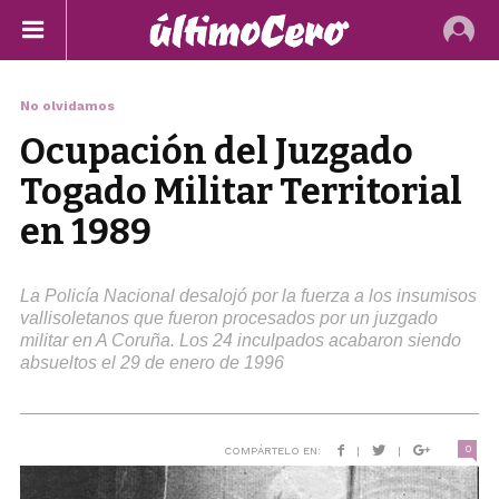
No olvidamos
Ocupación del Juzgado
Togado Militar Territorial
en 1989
La Policía Nacional desalojó por la fuerza a los insumisos
vallisoletanos que fueron procesados por un juzgado
militar en A Coruña. Los 24 inculpados acabaron siendo
absueltos el 29 de enero de 1996
0
COMPÁRTELO EN:
|
|