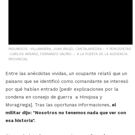
INSUMISOS -VILLAMAÑÁN, JUAN ÁNGEL CANTALAPIEDRA..- Y PERIODISTAS
-CARLOS ARRANZ, FERNANDO VALIÑO...- A LA PUERTA DE LA AUDIENCIA
PROVINCIAL.
Entre las anécdotas vividas, un ocupante relató que un
paisano que se identificó como comandante se interesó
por qué habían entrado [pedir explicaciones por la
condena en consejo de guerra a Hinojosa y
Moragriega]. Tras las oportunas informaciones,
el
militar dijo: "Nosotros no tenemos nada que ver con
esa historia".