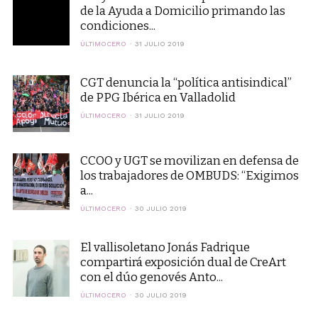
de la Ayuda a Domicilio primando las
condiciones...
ÚLTIMOCERO
31 JULIO 2019
CGT denuncia la “política antisindical”
de PPG Ibérica en Valladolid
ÚLTIMOCERO
31 JULIO 2019
CCOO y UGT se movilizan en defensa de
los trabajadores de OMBUDS: “Exigimos
a...
ÚLTIMOCERO
30 JULIO 2019
El vallisoletano Jonás Fadrique
compartirá exposición dual de CreArt
con el dúo genovés Anto...
ÚLTIMOCERO
30 JULIO 2019