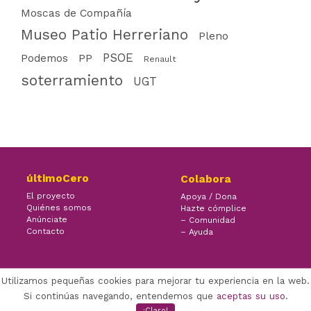
Moscas de Compañía
Museo Patio Herreriano
Pleno
PSOE
PP
Podemos
Renault
soterramiento
UGT
últimoCero
Colabora
El proyecto
Apoya / Dona
Quiénes somos
Hazte cómplice
Anúnciate
– Comunidad
Contacto
– Ayuda
Utilizamos pequeñas cookies para mejorar tu experiencia en la web.
×
Facebook Twitter Youtube
Si continúas navegando, entendemos que
aceptas su uso
.
(CC) ÚLTIMOCERO | 2022
¡Claro!