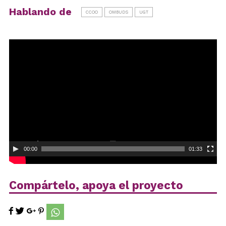
Hablando de
CCOO
OMBUDS
UGT
Reproductor
de
vídeo
00:00
01:33
Compártelo, apoya el proyecto