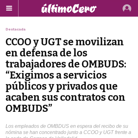
Destacada
CCOO y UGT se movilizan
en defensa de los
trabajadores de OMBUDS:
“Exigimos a servicios
públicos y privados que
acaben sus contratos con
OMBUDS”
Los empleados de OMBDUS en espera del recibo de su
nómina se han concentrado junto a CCOO y UGT frente a