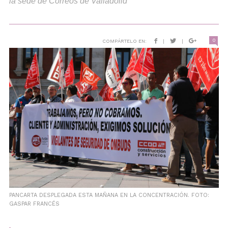
la sede de Correos de Valladolid
0
COMPÁRTELO EN:
|
|
PANCARTA DESPLEGADA ESTA MAÑANA EN LA CONCENTRACIÓN. FOTO:
GASPAR FRANCÉS