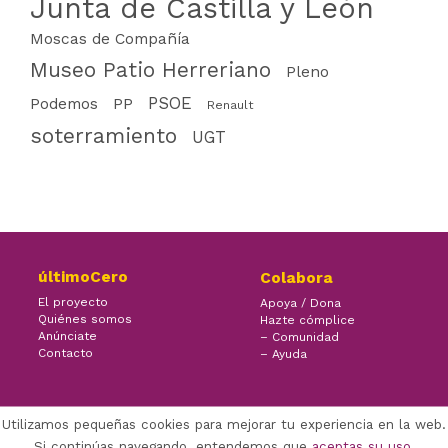
Junta de Castilla y León
Moscas de Compañía
Museo Patio Herreriano
Pleno
PSOE
PP
Podemos
Renault
soterramiento
UGT
últimoCero
Colabora
El proyecto
Apoya / Dona
Quiénes somos
Hazte cómplice
Anúnciate
– Comunidad
Contacto
– Ayuda
Utilizamos pequeñas cookies para mejorar tu experiencia en la web.
×
Facebook Twitter Youtube
Si continúas navegando, entendemos que
aceptas su uso
.