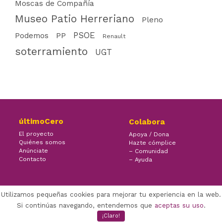
Moscas de Compañía
Museo Patio Herreriano
Pleno
PSOE
PP
Podemos
Renault
soterramiento
UGT
últimoCero
Colabora
El proyecto
Apoya / Dona
Quiénes somos
Hazte cómplice
Anúnciate
– Comunidad
Contacto
– Ayuda
Utilizamos pequeñas cookies para mejorar tu experiencia en la web.
×
Facebook Twitter Youtube
Si continúas navegando, entendemos que
aceptas su uso
.
(CC) ÚLTIMOCERO | 2022
¡Claro!