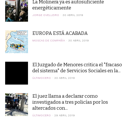
La Molinera ya es autosuficiente
energéticamente
JORGE OVELLEIRO
30 ABRIL 2019
EUROPA ESTÁ ACABADA
MOSCAS DE COMPAÑÍA
30 ABRIL 2019
El Juzgado de Menores critica el "fracaso
del sistema" de Servicios Sociales en la...
ÚLTIMOCERO
30 ABRIL 2019
El juez llama a declarar como
investigados a tres policías por los
altercados con...
ÚLTIMOCERO
29 ABRIL 2019