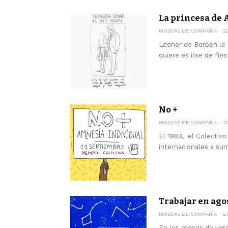
La princesa de 
MOSCAS DE COMPAÑÍA
2
Leonor de Borbon le 
quiere es irse de fies
No +
MOSCAS DE COMPAÑÍA
1
El 1983, el Colectivo
internacionales a sum
Trabajar en ago
MOSCAS DE COMPAÑÍA
2
En los meses de vera