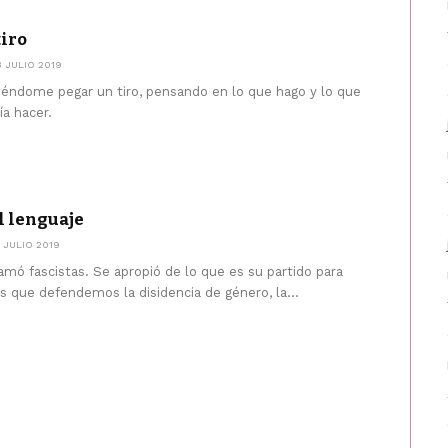
iro
3 JULIO 2019
riéndome pegar un tiro, pensando en lo que hago y lo que
a hacer.
l lenguaje
5 JULIO 2019
amó fascistas. Se apropió de lo que es su partido para
s que defendemos la disidencia de género, la...