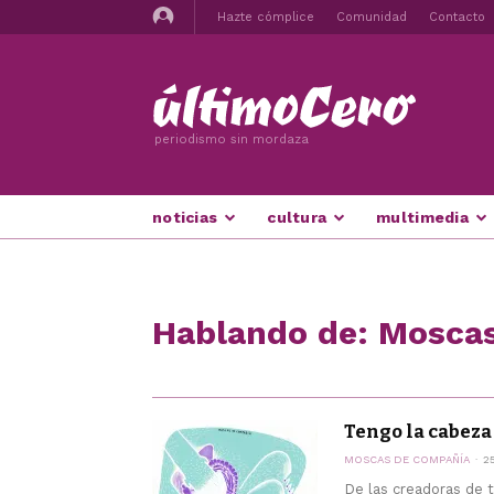
Hazte cómplice
Comunidad
Contacto
periodismo sin mordaza
noticias
cultura
multimedia
Hablando de: Mosca
Tengo la cabeza
MOSCAS DE COMPAÑÍA
2
De las creadoras de 