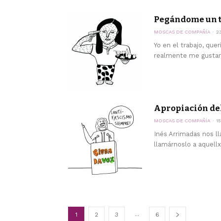
Pegándome un t
MOSCAS DE COMPAÑÍA
2
Yo en el trabajo, que
realmente me gustarí
Apropiación de
MOSCAS DE COMPAÑÍA
1
Inés Arrimadas nos ll
llamárnoslo a aquellx
...
1
2
3
6