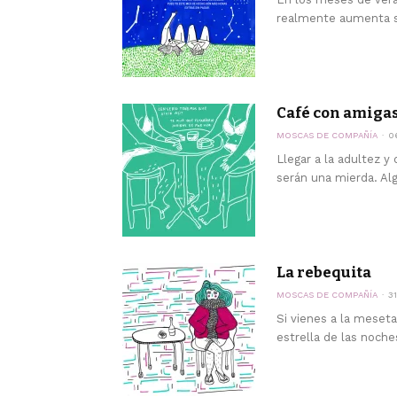
realmente aumenta so
Café con amiga
MOSCAS DE COMPAÑÍA
0
Llegar a la adultez y
serán una mierda. Al
La rebequita
MOSCAS DE COMPAÑÍA
3
Si vienes a la meseta
estrella de las noche