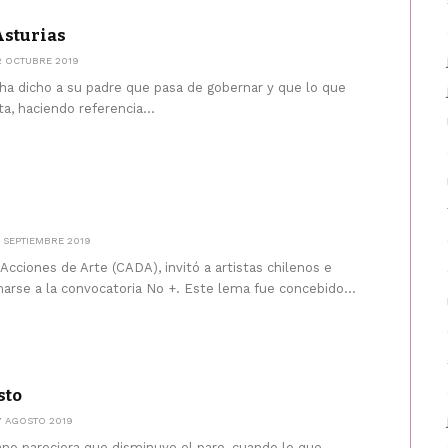
Asturias
2 OCTUBRE 2019
ha dicho a su padre que pasa de gobernar y que lo que
ta, haciendo referencia...
2 SEPTIEMBRE 2019
 Acciones de Arte (CADA), invitó a artistas chilenos e
arse a la convocatoria No +. Este lema fue concebido...
sto
7 AGOSTO 2019
no pareciera que disminuye el paro, cuando lo que