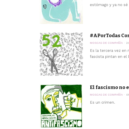
estómago y ya no sé n
#APorTodas Con
MOSCAS DE COMPAÑÍA
2
Es la tercera vez en
fascista pintan en el 
El fascismo no 
MOSCAS DE COMPAÑÍA
0
Es un crimen.