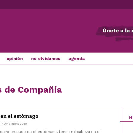
opinión
no olvidamos
agenda
s de Compañía
 en el estómago
H
5 NOVIEMBRE 2019
tengo un nudo en el estómago, tengo mi cabeza en el