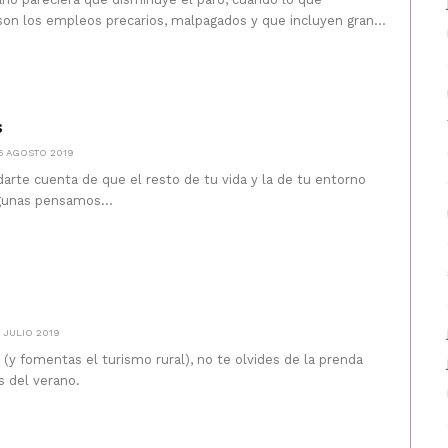
n los empleos precarios, malpagados y que incluyen gran...
s
6 AGOSTO 2019
 darte cuenta de que el resto de tu vida y la de tu entorno
gunas pensamos...
1 JULIO 2019
 (y fomentas el turismo rural), no te olvides de la prenda
s del verano.