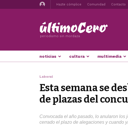
Hazte cómplice
Comunidad
Contacto
periodismo sin mordaza
noticias
cultura
multimedia
Laboral
Esta semana se desb
de plazas del conc
Convocada el año pasado, lo anularon los 
cerrado el plazo de alegaciones y cuando y