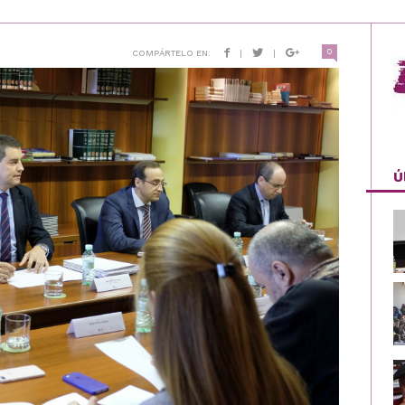
0
COMPÁRTELO EN:
|
|
Ú