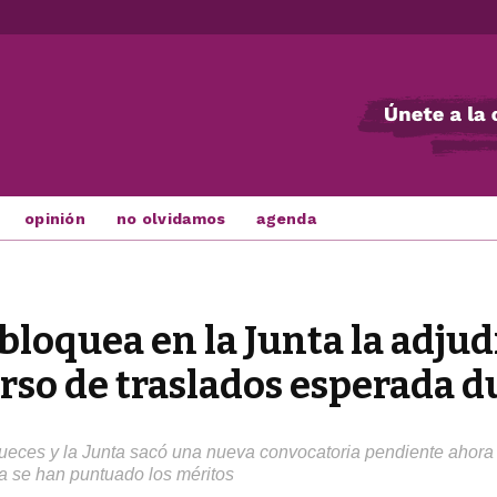
opinión
no olvidamos
agenda
loquea en la Junta la adjud
urso de traslados esperada 
jueces y la Junta sacó una nueva convocatoria pendiente ahora
a se han puntuado los méritos