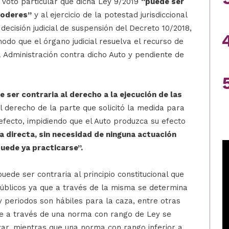
 voto particular que dicha Ley 9/2019
“puede ser
poderes”
y al ejercicio de la potestad jurisdiccional
decisión judicial de suspensión del Decreto 10/2018,
odo que el órgano judicial resuelva el recurso de
 Administración contra dicho Auto y pendiente de
 ser contraria al derecho a la ejecución de las
l derecho de la parte que solicitó la medida para
efecto, impidiendo que el Auto produzca su efecto
ra directa, sin necesidad de ninguna actuación
puede ya practicarse”.
uede ser contraria al principio constitucional que
públicos ya que a través de la misma se determina
 periodos son hábiles para la caza, entre otras
ue a través de una norma con rango de Ley se
ar, mientras que una norma con rango inferior a