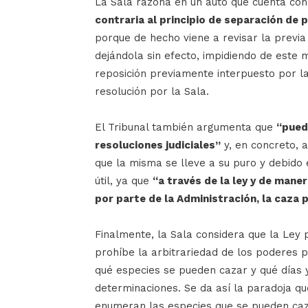
La Sala razona en un auto que cuenta con
contraria al principio de separación de 
porque de hecho viene a revisar la previa 
dejándola sin efecto, impidiendo de este m
reposición previamente interpuesto por la
resolución por la Sala.
El Tribunal también argumenta que
“puede
resoluciones judiciales”
y, en concreto, a
que la misma se lleve a su puro y debido 
útil, ya que
“a través de la ley y de mane
por parte de la Administración, la caza 
Finalmente, la Sala considera que la Ley p
prohíbe la arbitrariedad de los poderes 
qué especies se pueden cazar y qué días y
determinaciones. Se da así la paradoja q
enumeran las especies que se pueden caz