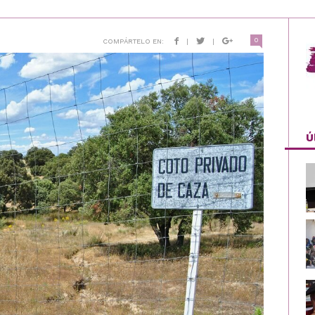
0
COMPÁRTELO EN:
|
|
Ú