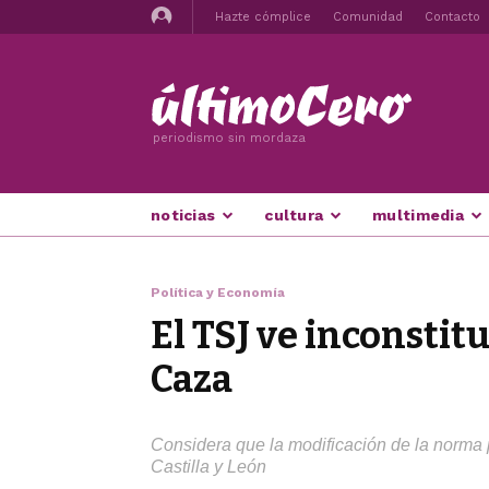
Hazte cómplice
Comunidad
Contacto
periodismo sin mordaza
noticias
cultura
multimedia
Política y Economía
El TSJ ve inconstitu
Caza
Considera que la modificación de la norma pr
Castilla y León