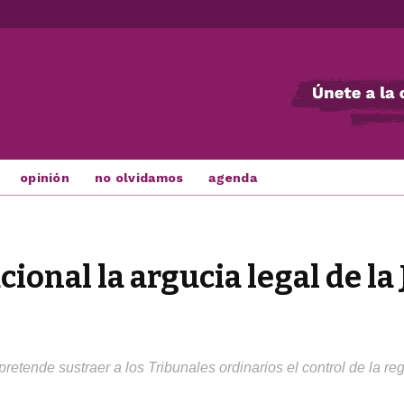
opinión
no olvidamos
agenda
cional la argucia legal de la
etende sustraer a los Tribunales ordinarios el control de la reg