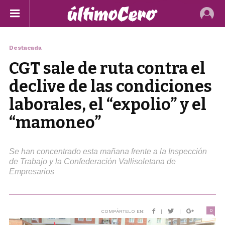
Destacada
CGT sale de ruta contra el
declive de las condiciones
laborales, el “expolio” y el
“mamoneo”
Se han concentrado esta mañana frente a la Inspección
de Trabajo y la Confederación Vallisoletana de
Empresarios
0
COMPÁRTELO EN:
|
|