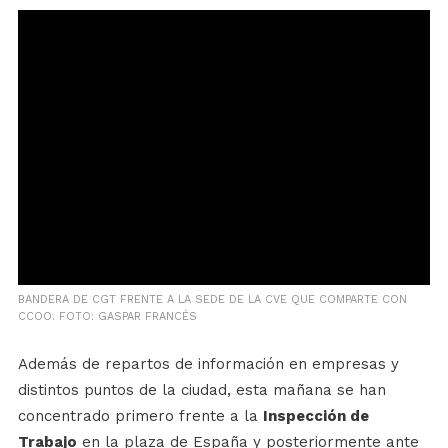
BANDERA DE CGT FRENTE A LA SEDE DE LA CVE QUE COMPARTE CON
CCOO. FOTO: GASPAR FRANCÉS
Además de repartos de información en empresas y
distintos puntos de la ciudad, esta mañana se han
concentrado primero frente a la
Inspección de
Trabajo
en la plaza de España y posteriormente ante