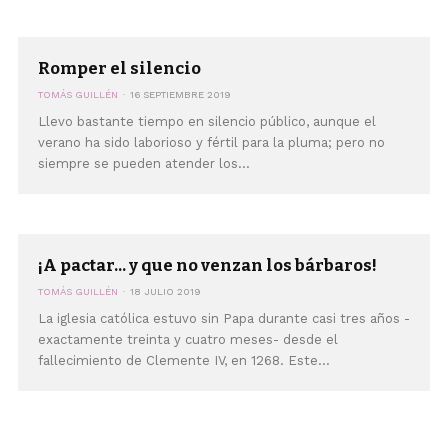
Romper el silencio
TOMÁS GUILLÉN
16 SEPTIEMBRE 2019
Llevo bastante tiempo en silencio público, aunque el
verano ha sido laborioso y fértil para la pluma; pero no
siempre se pueden atender los...
¡A pactar... y que no venzan los bárbaros!
TOMÁS GUILLÉN
18 JULIO 2019
La iglesia católica estuvo sin Papa durante casi tres años -
exactamente treinta y cuatro meses- desde el
fallecimiento de Clemente IV, en 1268. Este...