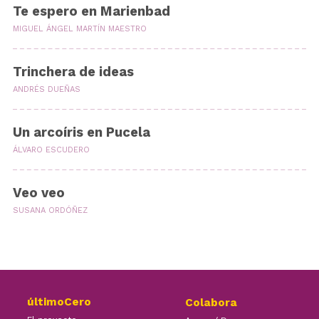
Te espero en Marienbad
MIGUEL ÁNGEL MARTÍN MAESTRO
Trinchera de ideas
ANDRÉS DUEÑAS
Un arcoíris en Pucela
ÁLVARO ESCUDERO
Veo veo
SUSANA ORDÓÑEZ
últimoCero
Colabora