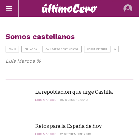
Somos castellanos
35MM
BILLARDA
CALLEJERO SENTIMENTAL
CERCA DE TUÑA
Luis Marcos %
La repoblación que urge Castilla
LUIS MARCOS
05 OCTUBRE 2019
Retos para la España de hoy
LUIS MARCOS
12 SEPTIEMBRE 2019