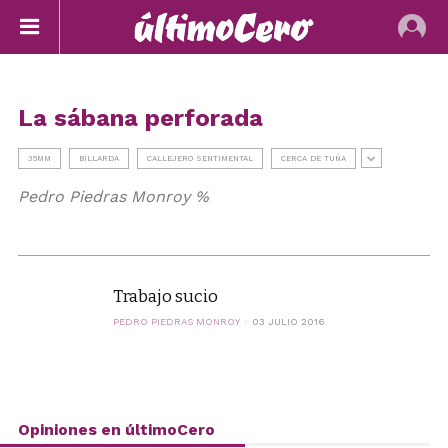
La sábana perforada
35MM
BILLARDA
CALLEJERO SENTIMENTAL
CERCA DE TUÑA
Pedro Piedras Monroy %
Trabajo sucio
PEDRO PIEDRAS MONROY
03 JULIO 2016
Opiniones en últimoCero