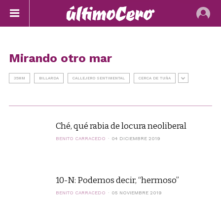
Mirando otro mar
35MM
BILLARDA
CALLEJERO SENTIMENTAL
CERCA DE TUÑA
Ché, qué rabia de locura neoliberal
BENITO CARRACEDO
04 DICIEMBRE 2019
10-N: Podemos decir, “hermoso”
BENITO CARRACEDO
05 NOVIEMBRE 2019