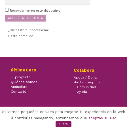
Recordarme en este dispositivo
¿Olvidaste tu contraseña?
– Hazte cómplice
últimoCero
Colabora
El proyecto
Apoya / Dona
Quiénes somos
Hazte cómplice
Anúnciate
– Comunidad
Contacto
– Ayuda
Utilizamos pequeñas cookies para mejorar tu experiencia en la web.
×
Facebook Twitter Youtube
Si continúas navegando, entendemos que
aceptas su uso
.
(CC) ÚLTIMOCERO | 2022
¡Claro!