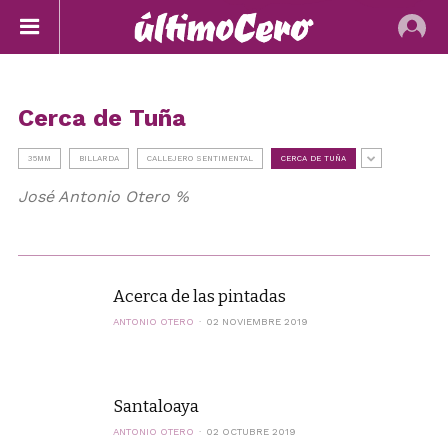
Cerca de Tuña
35MM
BILLARDA
CALLEJERO SENTIMENTAL
CERCA DE TUÑA
José Antonio Otero %
Acerca de las pintadas
ANTONIO OTERO
02 NOVIEMBRE 2019
Santaloaya
ANTONIO OTERO
02 OCTUBRE 2019