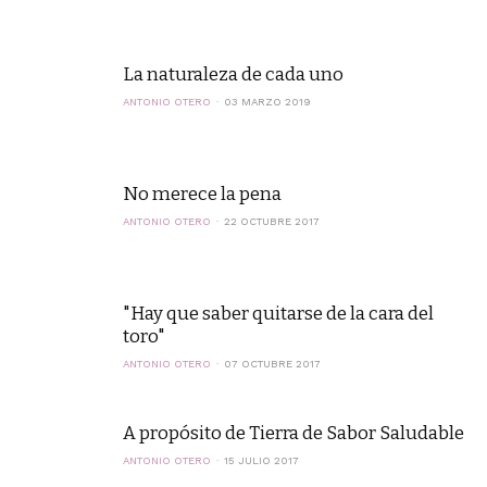
La naturaleza de cada uno
ANTONIO OTERO
03 MARZO 2019
No merece la pena
ANTONIO OTERO
22 OCTUBRE 2017
"Hay que saber quitarse de la cara del
toro"
ANTONIO OTERO
07 OCTUBRE 2017
A propósito de Tierra de Sabor Saludable
ANTONIO OTERO
15 JULIO 2017