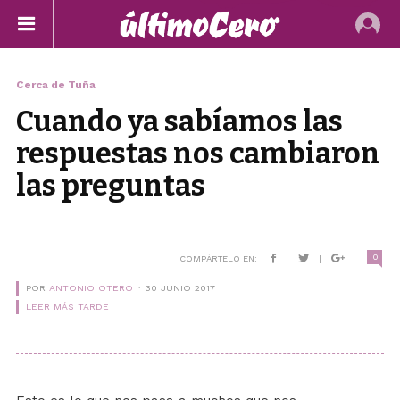
Cerca de Tuña
Cuando ya sabíamos las
respuestas nos cambiaron
las preguntas
0
COMPÁRTELO EN:
|
|
POR
ANTONIO OTERO
30 JUNIO 2017
LEER MÁS TARDE