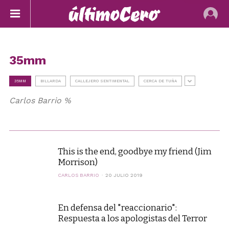
35mm
35MM
BILLARDA
CALLEJERO SENTIMENTAL
CERCA DE TUÑA
Carlos Barrio %
This is the end, goodbye my friend (Jim
Morrison)
CARLOS BARRIO
20 JULIO 2019
En defensa del "reaccionario":
Respuesta a los apologistas del Terror