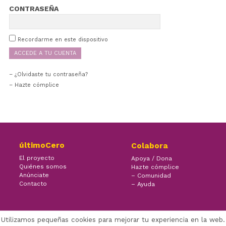
CONTRASEÑA
Recordarme en este dispositivo
¿Olvidaste tu contraseña?
– Hazte cómplice
últimoCero
Colabora
El proyecto
Apoya / Dona
Quiénes somos
Hazte cómplice
Anúnciate
– Comunidad
Contacto
– Ayuda
Utilizamos pequeñas cookies para mejorar tu experiencia en la web.
×
Facebook Twitter Youtube