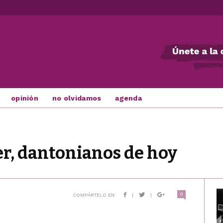
opinión
no olvidamos
agenda
r, dantonianos de hoy
0
COMPÁRTELO EN:
|
|