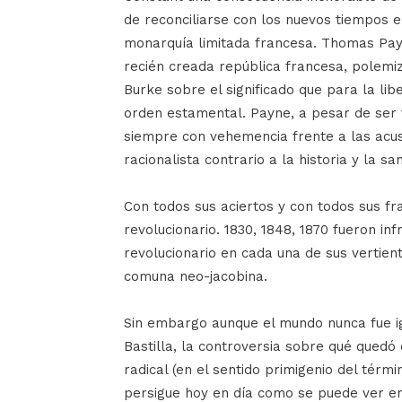
de reconciliarse con los nuevos tiempos en
monarquía limitada francesa. Thomas Payn
recién creada república francesa, polem
Burke sobre el significado que para la lib
orden estamental. Payne, a pesar de ser v
siempre con vehemencia frente a las acus
racionalista contrario a la historia y la sa
Con todos sus aciertos y con todos sus fra
revolucionario. 1830, 1848, 1870 fueron inf
revolucionario en cada una de sus vertien
comuna neo-jacobina.
Sin embargo aunque el mundo nunca fue ig
Bastilla, la controversia sobre qué quedó
radical (en el sentido primigenio del térmi
persigue hoy en día como se puede ver en