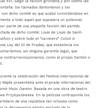
uis XVI, luego la facción girondina y por último las
montaña: los llamados dantonianos y los
o con dicho comité es que acabó convirtiéndose en
amente a todo aquel que supusiera un potencial
por parte de una pequeña facción del partido
tada de dicho comité: Louis de Louis de Saint-
uthon y sobre todo el “carnicero” Collot d
osa Ley del 22 de Pradial, que establecía los
umarísimos, sin ninguna garantía legal, que
os contrarrevolucionarios, como el propio Dantón o
t.
rante la celebración del Festival internacional de
j Wajda presentaba ante el jurado internacional del
como título
Danton.
Basada en una obra de teatro
wa Przybyszewska. En la película contraponía los
artidario de una república tan virtuosa como
na la discrepancia estaba excluida de la