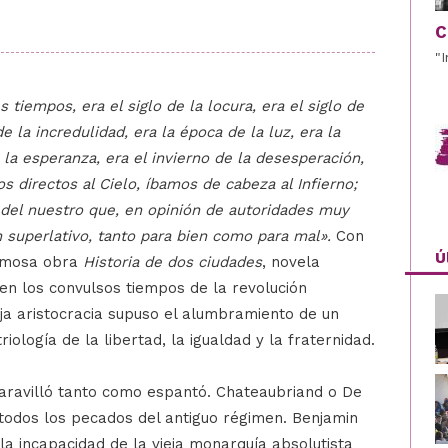
C
"
tiempos, era el siglo de la locura, era el siglo de
de la incredulidad, era la época de la luz, era la
 la esperanza, era el invierno de la desesperación,
 directos al Cielo, íbamos de cabeza al Infierno;
e del nuestro que, en opinión de autoridades muy
 superlativo, tanto para bien como para mal».
Con
Ú
famosa obra
Historia de dos ciudades
, novela
a en los convulsos tiempos de la revolución
eja aristocracia supuso el alumbramiento de un
iología de la libertad, la igualdad y la fraternidad.
aravilló tanto como espantó. Chateaubriand o De
a todos los pecados del antiguo régimen. Benjamin
a incapacidad de la vieja monarquía absolutista