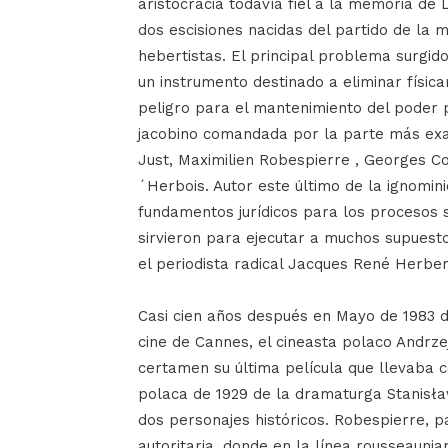
aristocracia todavía fiel a la memoria de L
dos escisiones nacidas del partido de la 
hebertistas. El principal problema surgid
un instrumento destinado a eliminar físic
peligro para el mantenimiento del poder 
jacobino comandada por la parte más exal
Just, Maximilien Robespierre , Georges Co
´Herbois. Autor este último de la ignomini
fundamentos jurídicos para los procesos s
sirvieron para ejecutar a muchos supuest
el periodista radical Jacques René Herber
Casi cien años después en Mayo de 1983 du
cine de Cannes, el cineasta polaco Andrze
certamen su última película que llevaba 
polaca de 1929 de la dramaturga Stanisła
dos personajes históricos. Robespierre, p
autoritaria, donde en la línea rousseaunia