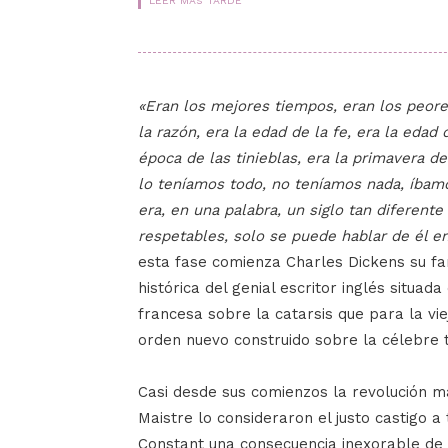
LEER MÁS TARDE
«Eran los mejores tiempos, eran los peores 
la razón, era la edad de la fe, era la edad 
época de las tinieblas, era la primavera de
lo teníamos todo, no teníamos nada, íbamos
era, en una palabra, un siglo tan diferent
respetables, solo se puede hablar de él en
esta fase comienza Charles Dickens su 
histórica del genial escritor inglés situad
francesa sobre la catarsis que para la vi
orden nuevo construido sobre la célebre tr
Casi desde sus comienzos la revolución m
Maistre lo consideraron el justo castigo 
Constant una consecuencia inexorable de l