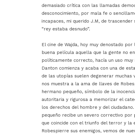
demasiado crítica con las llamadas democ
desconocimiento, por mala fe o sencillam
incapaces, mi querido J.M, de trascender 
“rey estaba desnudo”.
El cine de Wajda, hoy muy denostado por la
buena película aquella que la gente no e
políticamente correcto, hacía un uso muy 
Danton comienza y acaba con una de esta
de las utopías suelen degenerar muchas ve
nos muestra a la ama de llaves de Robesp
hermano pequeño, símbolo de la inocencia
autoritaria y rigurosa a memorizar el cat
los derechos del hombre y del ciudadano. A
pequeño recibe un severo correctivo por p
que coincide con el triunfo del terror y la
Robespierre sus enemigos, vemos de nuev