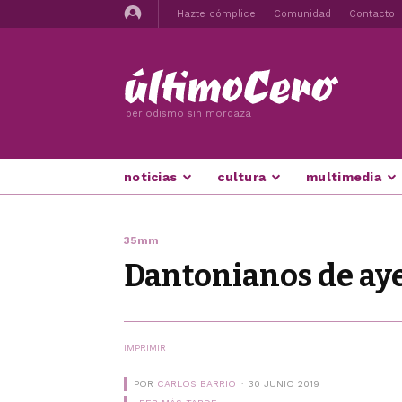
Hazte cómplice
Comunidad
Contacto
periodismo sin mordaza
noticias
cultura
multimedia
35mm
Dantonianos de aye
IMPRIMIR
|
POR
CARLOS BARRIO
30 JUNIO 2019