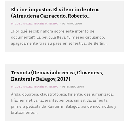
El cine impostor. El silencio de otros
(Almudena Carracedo, Roberto...
MIGUEL ÁNGEL MARTÍN MAESTRO
03 MAYO 2019
¿Por qué escribir ahora sobre este intento de
documental? La película lleva 15 meses circulando,
apagadamente tras su pase en el festival de Berlín...
Tesnota (Demasiado cerca, Closeness,
Kantemir Balagov, 2017)
MIGUEL ÁNGEL MARTÍN MAESTRO
05 ENERO 2018
Árida, dolorosa, claustrofóbica, hiriente, deshumanizada,
fría, hermética, lacerante, penosa, sin salida, así es la
primera película de Kantemir Balagov, así de incómodos y
brutalmente...