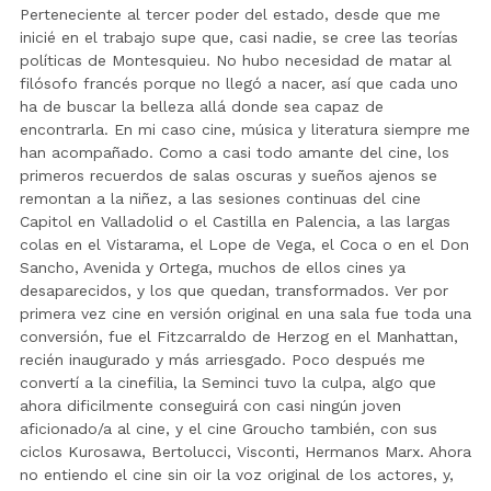
Perteneciente al tercer poder del estado, desde que me
inicié en el trabajo supe que, casi nadie, se cree las teorías
políticas de Montesquieu. No hubo necesidad de matar al
filósofo francés porque no llegó a nacer, así que cada uno
ha de buscar la belleza allá donde sea capaz de
encontrarla. En mi caso cine, música y literatura siempre me
han acompañado. Como a casi todo amante del cine, los
primeros recuerdos de salas oscuras y sueños ajenos se
remontan a la niñez, a las sesiones continuas del cine
Capitol en Valladolid o el Castilla en Palencia, a las largas
colas en el Vistarama, el Lope de Vega, el Coca o en el Don
Sancho, Avenida y Ortega, muchos de ellos cines ya
desaparecidos, y los que quedan, transformados. Ver por
primera vez cine en versión original en una sala fue toda una
conversión, fue el Fitzcarraldo de Herzog en el Manhattan,
recién inaugurado y más arriesgado. Poco después me
convertí a la cinefilia, la Seminci tuvo la culpa, algo que
ahora dificilmente conseguirá con casi ningún joven
aficionado/a al cine, y el cine Groucho también, con sus
ciclos Kurosawa, Bertolucci, Visconti, Hermanos Marx. Ahora
no entiendo el cine sin oir la voz original de los actores, y,