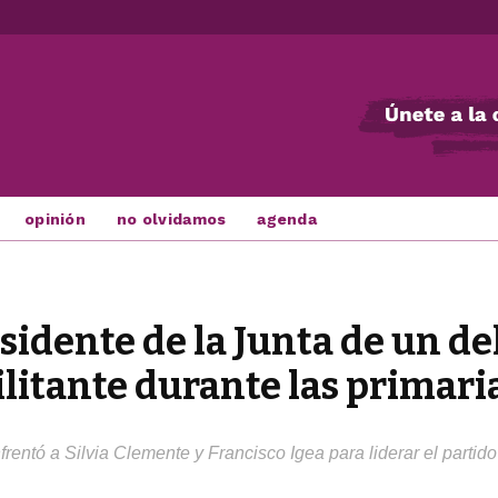
opinión
no olvidamos
agenda
sidente de la Junta de un del
litante durante las primari
rentó a Silvia Clemente y Francisco Igea para liderar el partido