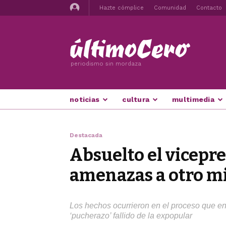
Hazte cómplice
Comunidad
Contacto
periodismo sin mordaza
noticias
cultura
multimedia
Destacada
Absuelto el vicepre
amenazas a otro mi
Los hechos ocurrieron en el proceso que enf
‘pucherazo’ fallido de la expopular