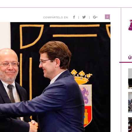
0
COMPÁRTELO EN:
|
|
Ú