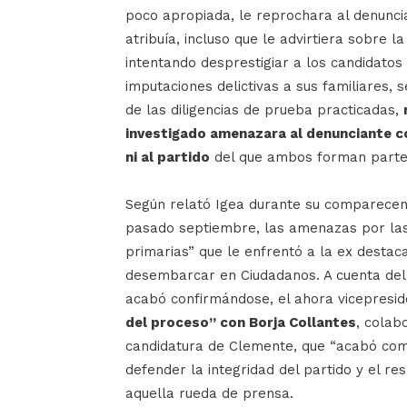
poco apropiada, le reprochara al denuncia
atribuía, incluso que le advirtiera sobre la
intentando desprestigiar a los candidatos
imputaciones delictivas a sus familiares, s
de las diligencias de prueba practicadas,
investigado amenazara al denunciante con
ni al partido
del que ambos forman parte
Según relató Igea durante su comparecenc
pasado septiembre, las amenazas por las
primarias” que le enfrentó a la ex desta
desembarcar en Ciudadanos. A cuenta del
acabó confirmándose, el ahora vicepresi
del proceso” con Borja Collantes
, colab
candidatura de Clemente, que “acabó com
defender la integridad del partido y el re
aquella rueda de prensa.