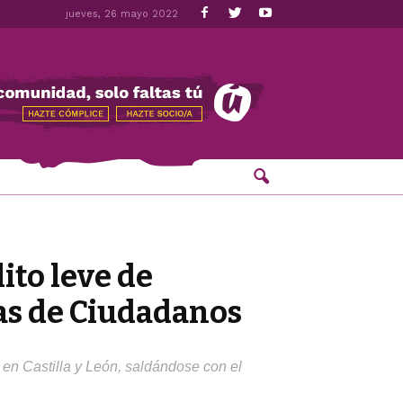
jueves, 26 mayo 2022
ito leve de
as de Ciudadanos
 en Castilla y León, saldándose con el