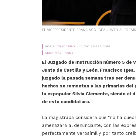
EL VICEPRESIDENTE FRANCISCO IGEA JUNTO AL PRES
POR
ÚLTIMOCERO
10 DICIEMBRE 2019
LEER MÁS TARDE
El Juzgado de Instrucción número 5 de Va
Junta de Castilla y León, Francisco Igea,
juzgado la pasada semana tras ser denu
hechos se remontan a las primarias del p
la expopular Silvia Clemente, siendo el
de esta candidatura.
La magistrada considera que "no ha qued
amenazara al denunciante, con las expres
perfectamente verosímil y por tanto creíb