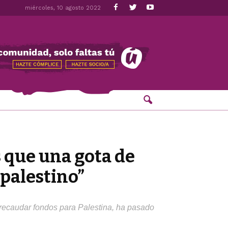
miércoles, 10 agosto 2022
 que una gota de
palestino”
 recaudar fondos para Palestina, ha pasado