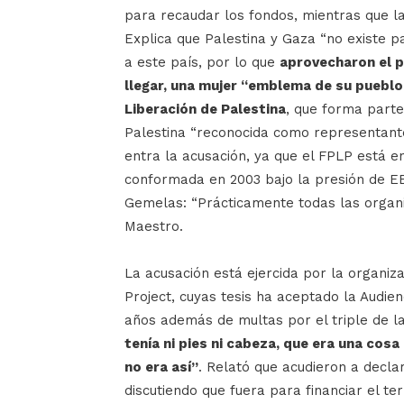
para recaudar los fondos, mientras que l
Explica que Palestina y Gaza “no existe p
a este país, por lo que
aprovecharon el p
llegar, una mujer “emblema de su pueblo”
Liberación de Palestina
, que forma parte
Palestina “reconocida como representante
entra la acusación, ya que el FPLP está en
conformada en 2003 bajo la presión de E
Gemelas: “Prácticamente todas las organi
Maestro.
La acusación está ejercida por la organiz
Project, cuyas tesis ha aceptado la Audie
años además de multas por el triple de l
tenía ni pies ni cabeza, que era una co
no era así”
. Relató que acudieron a decla
discutiendo que fuera para financiar el 