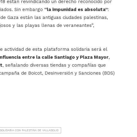
18 están reivindicando un derecho reconocido por
giados. Sin embargo
“la impunidad es absoluta”
:
de Gaza están las antiguas ciudades palestinas,
josos y las playas llenas de veraneantes”,
te actividad de esta plataforma solidaria será el
onfluencia entre la calle Santiago y Plaza Mayor
,
ot
, señalando diversas tiendas y compañías que
campaña de Boicot, Desinversión y Sanciones (BDS)
SOLIDARIA CON PALESTINA DE VALLADOLID