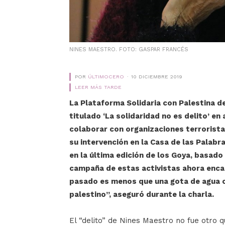
NINES MAESTRO. FOTO: GASPAR FRANCÉS
POR
ÚLTIMOCERO
10 DICIEMBRE 2019
LEER MÁS TARDE
La Plataforma Solidaria con Palestina d
titulado ‘La solidaridad no es delito’ e
colaborar con organizaciones terrorista
su intervención en la Casa de las Palabr
en la última edición de los Goya, basado
campaña de estas activistas ahora encau
pasado es menos que una gota de agua 
palestino”, aseguró durante la charla.
El “delito” de Nines Maestro no fue otro q