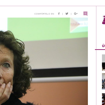
0
COMPÁRTELO EN:
|
|
Ú