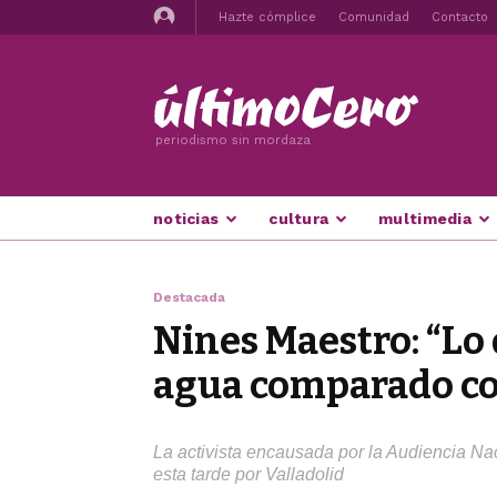
Hazte cómplice
Comunidad
Contacto
periodismo sin mordaza
noticias
cultura
multimedia
Destacada
Nines Maestro: “Lo
agua comparado con
La activista encausada por la Audiencia Na
esta tarde por Valladolid