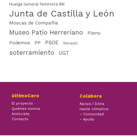
Huelga General Feminista 8M
Junta de Castilla y León
Moscas de Compañía
Museo Patio Herreriano
Pleno
PSOE
PP
Podemos
Renault
soterramiento
UGT
últimoCero
Colabora
El proyecto
Apoya / Dona
Quiénes somos
Hazte cómplice
Anúnciate
– Comunidad
Contacto
– Ayuda