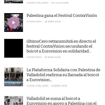
JORGE OVELLEIRO
04 JULIO 2019
Palestina gana el Festival ContraVisión
ÚLTIMOCERO
19 MAYO 2019
últimoCero retransmitirá en directo el
festival ContraVision secundando el
boicot a Eurovision en solidaridad...
ÚLTIMOCERO
18 MAYO 2019
La Plataforma Solidaria con Palestina de
Valladolid reafirma su llamada al boicot
a Eurovision...
JORGE OVELLEIRO
15 MAYO 2019
Valladolid se suma al boicot a
Eurovision en apoyo a Palestina con el