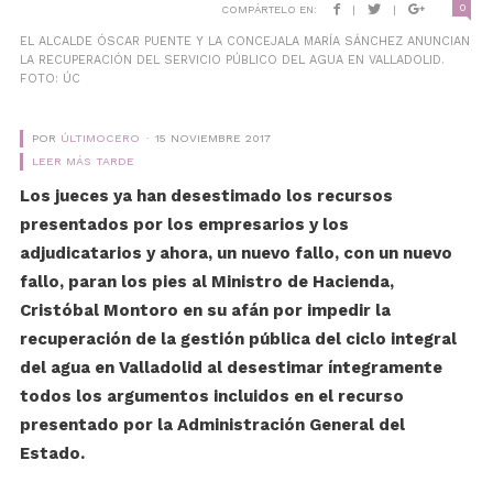
0
COMPÁRTELO EN:
|
|
EL ALCALDE ÓSCAR PUENTE Y LA CONCEJALA MARÍA SÁNCHEZ ANUNCIAN
LA RECUPERACIÓN DEL SERVICIO PÚBLICO DEL AGUA EN VALLADOLID.
FOTO: ÚC
POR
ÚLTIMOCERO
15 NOVIEMBRE 2017
LEER MÁS TARDE
Los jueces ya han desestimado los recursos
presentados por los empresarios y los
adjudicatarios y ahora, un nuevo fallo, con un nuevo
fallo, paran los pies al Ministro de Hacienda,
Cristóbal Montoro en su afán por impedir la
recuperación de la gestión pública del ciclo integral
del agua en Valladolid al desestimar íntegramente
todos los argumentos incluidos en el recurso
presentado por la Administración General del
Estado.