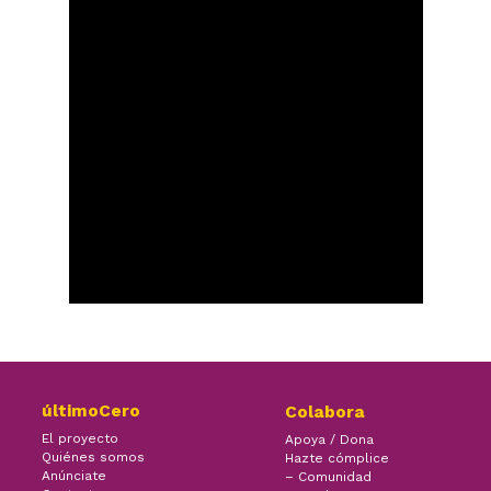
últimoCero
Colabora
El proyecto
Apoya / Dona
Quiénes somos
Hazte cómplice
Anúnciate
– Comunidad