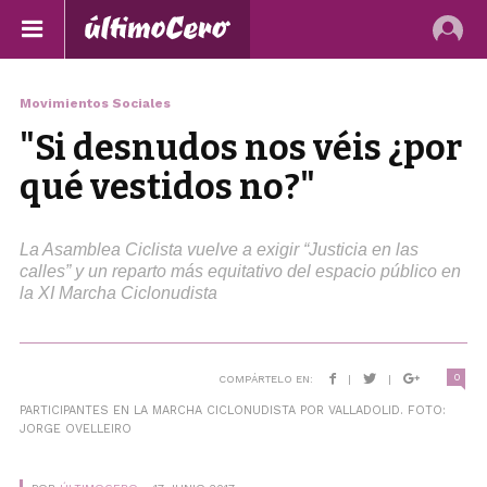
Movimientos Sociales
"Si desnudos nos véis ¿por
qué vestidos no?"
La Asamblea Ciclista vuelve a exigir “Justicia en las
calles” y un reparto más equitativo del espacio público en
la XI Marcha Ciclonudista
0
COMPÁRTELO EN:
|
|
PARTICIPANTES EN LA MARCHA CICLONUDISTA POR VALLADOLID. FOTO:
JORGE OVELLEIRO