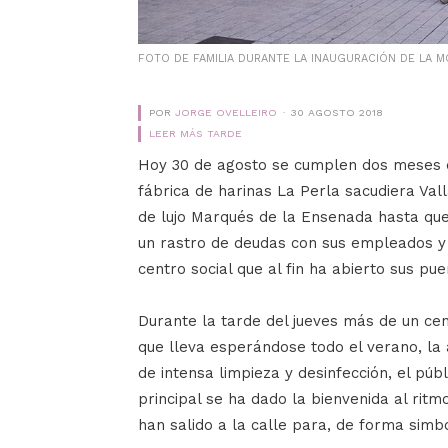
FOTO DE FAMILIA DURANTE LA INAUGURACIÓN DE LA M
POR
JORGE OVELLEIRO
30 AGOSTO 2018
LEER MÁS TARDE
Hoy 30 de agosto se cumplen dos meses de
fábrica de harinas La Perla sacudiera Valla
de lujo Marqués de la Ensenada hasta qu
un rastro de deudas con sus empleados y 
centro social que al fin ha abierto sus pue
Durante la tarde del jueves más de un ce
que lleva esperándose todo el verano, l
de intensa limpieza y desinfección, el púb
principal se ha dado la bienvenida al rit
han salido a la calle para, de forma simbo