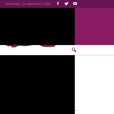
miércoles, 05 septiembre 2018
rtas en Valladolid
en la que se ha presentado el espacio, el