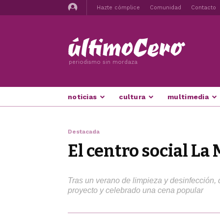
Hazte cómplice
Comunidad
Contacto
periodismo sin mordaza
noticias
cultura
multimedia
Destacada
El centro social La
Tras un verano de limpieza y desinfección, d
proyecto y celebrado una cena popular