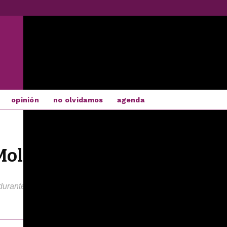
opinión
no olvidamos
agenda
 Molinera abre al fin sus pue
urante la tarde del jueves ha tenido lugar la jornada inaugural 