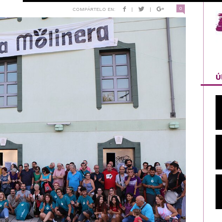
0
COMPÁRTELO EN:
|
|
Ú