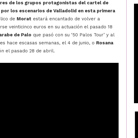
res de los grupos
protagonistas del cartel de
por los escenarios de Valladolid en esta primera
blico de
Morat
estará encantado de volver a
se veinticinco euros en su actuación el pasado 18
arabe de Palo
que pasó con su ‘50 Palos Tour’ y al
bes hace escasas semanas, el 4 de junio, o
Rosana
ón el pasado 28 de abril.