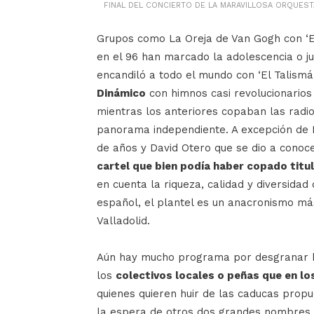
FINAL DEL CONCIERTO DE LA MARAVILLOSA ORQUEST
Grupos como La Oreja de Van Gogh con ‘El 
en el 96 han marcado la adolescencia o 
encandiló a todo el mundo con ‘El Talismá
Dinámico
con himnos casi revolucionarios
mientras los anteriores copaban las radi
panorama independiente. A excepción de M
de años y David Otero que se dio a conoc
cartel que bien podía haber copado titu
en cuenta la riqueza, calidad y diversidad
español, el plantel es un anacronismo má
Valladolid.
Aún hay mucho programa por desgranar h
los
colectivos locales o peñas que en los
quienes quieren huir de las caducas propu
la espera de otros dos grandes nombres 