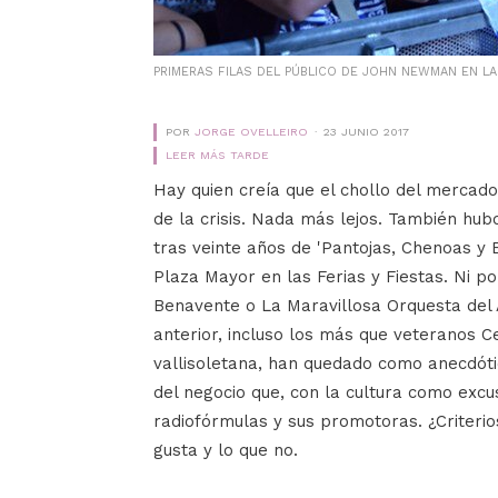
PRIMERAS FILAS DEL PÚBLICO DE JOHN NEWMAN EN LA 
POR
JORGE OVELLEIRO
23 JUNIO 2017
LEER MÁS TARDE
Hay quien creía que el chollo del mercad
de la crisis. Nada más lejos. También hu
tras veinte años de 'Pantojas, Chenoas y B
Plaza Mayor en las Ferias y Fiestas. Ni
Benavente o La Maravillosa Orquesta del A
anterior, incluso los más que veteranos C
vallisoletana, han quedado como anecdóti
del negocio que, con la cultura como excus
radiofórmulas y sus promotoras. ¿Criterio
gusta y lo que no.