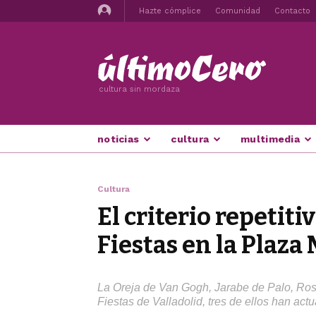
Hazte cómplice
Comunidad
Contacto
cultura sin mordaza
noticias
cultura
multimedia
Cultura
El criterio repetiti
Fiestas en la Plaza
La Oreja de Van Gogh, Jarabe de Palo, Rosa
Fiestas de Valladolid, tres de ellos han act