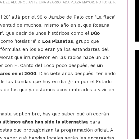
A DEL ALCOHOL ANTE UNA ABARROTADA PLAZA MAYOR. FOTO: G. F.
28’ allá por el 98 o Jarabe de Palo con ‘La flaca’
juventud de muchos, mismo año en el que Rosana
n’. Qué decir de unos históricos como el
Dúo
 como ‘Resistiré’ o
Los Planetas
, grupo que
ofórmulas en los 90 eran ya los estandartes del
orat que irrumpieron en las radios hace un par
er con El Canto del Loco poco después, es
un
lares en el 2000
. Diecisiete años después, teniendo
 de las bandas que hoy en día giran por el Estado
s de los que ya estamos acostumbrados a vivir en
asta septiembre, hay que saber qué ofrecerán
 últimos años han sido la alternativa
para
estas que protagonizan la programación oficial. A
y saber qué bandas locales serán las encargadas