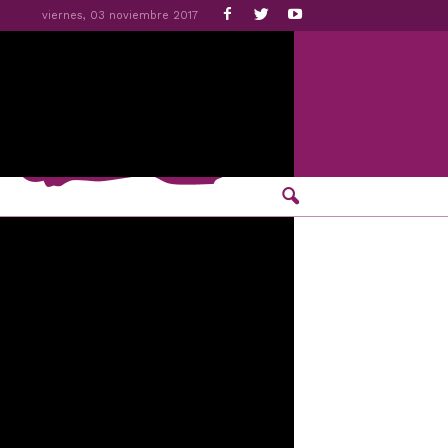
viernes, 03 noviembre 2017
 los conciertos de
s primeros confirmados para las Ferias y