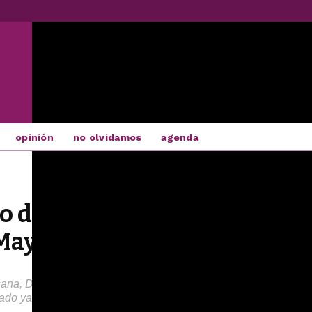
opinión
no olvidamos
agenda
vo de las radiofórmulas dicta
 Mayor
na, David Otero, el Dúo Dinámico, Los Planetas y Morat son lo
uado ya durante este año en la ciudad