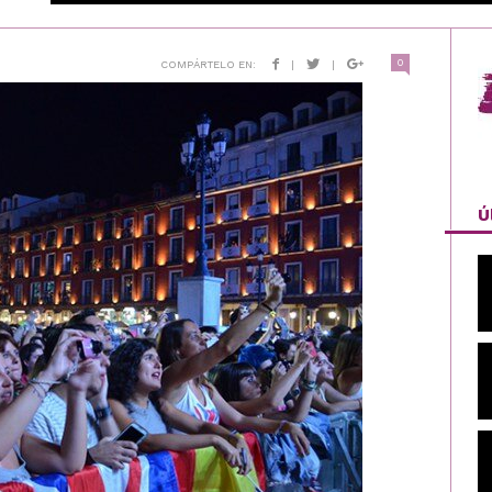
0
COMPÁRTELO EN:
|
|
Ú