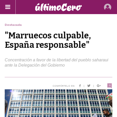
Destacada
"Marruecos culpable,
España responsable"
Concentración a favor de la libertad del pueblo saharaui
ante la Delegación del Gobierno
0
COMPÁRTELO EN:
|
|