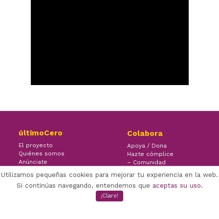
últimoCero
Colabora
El proyecto
Apoya / Dona
Quiénes somos
Hazte cómplice
Anúnciate
– Comunidad
Contacto
– Ayuda
Utilizamos pequeñas cookies para mejorar tu experiencia en la web.
Si continúas navegando, entendemos que
aceptas su uso
.
¡Claro!
×
Facebook Twitter Youtube