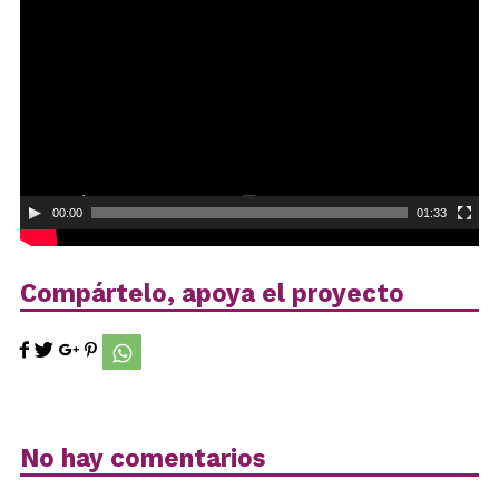
de
vídeo
00:00
01:33
Compártelo, apoya el proyecto
No hay comentarios