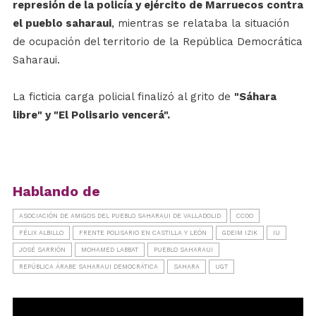
represión de la policía y ejército de Marruecos contra
el pueblo saharaui
, mientras se relataba la situación
de ocupación del territorio de la República Democrática
Saharaui.
La ficticia carga policial finalizó al grito de
"Sáhara
libre" y "El Polisario vencerá".
Hablando de
ASOCIACIÓN DE AMIGOS DEL PUEBLO SAHARAUI DE VALLADOLID
CCOO
FÉLIX ALBILLO
FRENTE POLISARIO EN CASTILLA Y LEÓN
GDEIM IZIK
IU
JOSÉ SARRIÓN
MOHAMED LABBAT
PUEBLO SAHARAUI
REPÚBLICA ÁRABE SAHARAUI DEMOCRÁTICA
SAHARA
UGT
Reproductor