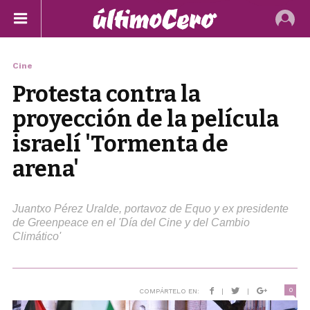
Cine
Protesta contra la
proyección de la película
israelí 'Tormenta de
arena'
Juantxo Pérez Uralde, portavoz de Equo y ex presidente
de Greenpeace en el 'Día del Cine y del Cambio
Climático'
0
COMPÁRTELO EN:
|
|