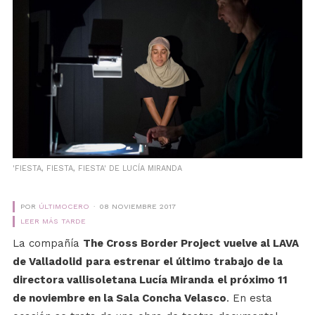
'FIESTA, FIESTA, FIESTA' DE LUCÍA MIRANDA
POR
ÚLTIMOCERO
08 NOVIEMBRE 2017
LEER MÁS TARDE
La compañía
The Cross Border Project vuelve al LAVA
de Valladolid
para estrenar el último trabajo de l
a
directora vallisoletana Lucía Miranda
el próximo 11
de noviembre en la Sala Concha Velasco
. En esta