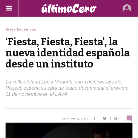
Artes Escénicas
‘Fiesta, Fiesta, Fiesta’, la
nueva identidad española
desde un instituto
La vallisoletana Lucía Miranda, con The Cross Border
Project, estrena su obra de teatro documental el próximo
11 de noviembre en el LAVA
0
COMPÁRTELO EN:
|
|