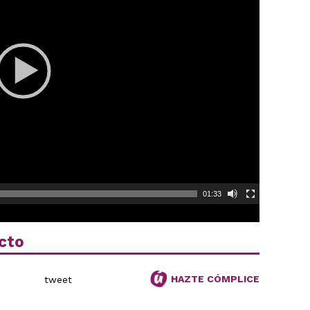
01:33
cto
HAZTE CÓMPLICE
tweet