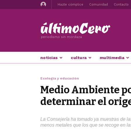
Hazte cómplice
Comunidad
Contacto
periodismo sin mordaza
noticias
cultura
multimedia
Ecología y educación
Medio Ambiente pon
determinar el orige
La Consejería ha tomado ya muestras de las 
menos metales que los que se recoge en la