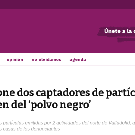
opinión
no olvidamos
agenda
e dos captadores de partíc
n del ‘polvo negro’
partículas emitidas por 2 actividades del norte de Valladolid,
s casas de los denunciantes