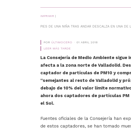
IMPRIMIR
|
PIES DE UNA NIÑA TRAS ANDAR DESCALZA EN UNA DE 
POR
ÚLTIMOCERO
01 ABRIL 2018
LEER MÁS TARDE
La Consejería de Medio Ambiente sigue in
afecta a la zona norte de Valladolid. De
captador de partículas de PM10 y comp
“semejantes al resto de Valladolid y pró
debajo de 10% del valor límite normativ
ahora dos captadores de partículas PM 2,
el Sol.
Fuentes oficiales de la Consejería han ex
de estos captadores, se han tomado muest