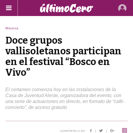
Música
Doce grupos
vallisoletanos participan
en el festival “Bosco en
Vivo”
El certamen comienza hoy en las instalaciones de la
Casa de Juventud Aleste, organizadora del evento, con
una serie de actuaciones en directo, en formato de “café-
concierto”, de acceso gratuito
0
COMPÁRTELO EN:
|
|