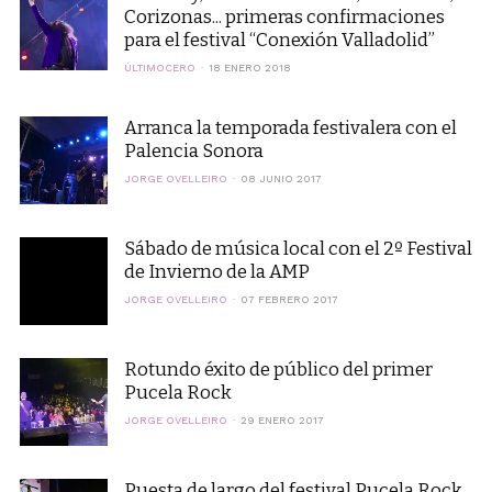
Corizonas... primeras confirmaciones
para el festival “Conexión Valladolid”
ÚLTIMOCERO
18 ENERO 2018
Arranca la temporada festivalera con el
Palencia Sonora
JORGE OVELLEIRO
08 JUNIO 2017
Sábado de música local con el 2º Festival
de Invierno de la AMP
JORGE OVELLEIRO
07 FEBRERO 2017
Rotundo éxito de público del primer
Pucela Rock
JORGE OVELLEIRO
29 ENERO 2017
Puesta de largo del festival Pucela Rock