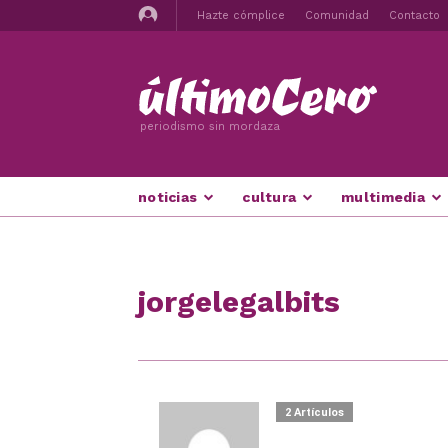
Hazte cómplice
Comunidad
Contacto
periodismo sin mordaza
noticias
cultura
multimedia
jorgelegalbits
2 Artículos