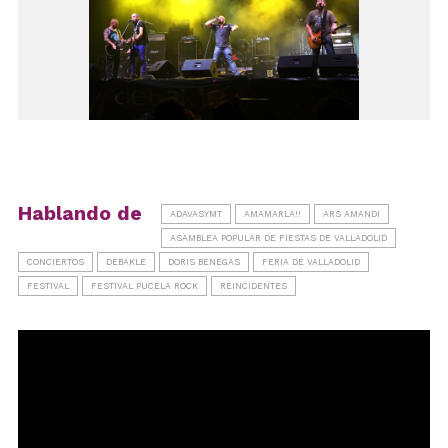
Hablando de
ADAVASYMT
AMAMARLA!!
ARS AMANDI
ASAMBLEA POPULAR DE FIESTAS DE VALLADOLID
CONCIERTOS
DEBAKLE
DORIS BENEGAS
FERIA DE VALLADOLID
FESTIVAL
FESTIVAL PUCELA ROCK
REINCIDENTES
Reproductor
de
vídeo