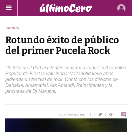
Cultura
Rotundo éxito de público
del primer Pucela Rock
Un total de 2.000 asistentes confirman lo que la Asamblea
Popular de Fiestas vaticinaba: Valladolid lleva años
pidiendo un festival de rock. Contó con los directos de
Debakle, Amamarla!, Ars Amandi, Reincidentes y la
pinchada de Dj Manaya.
0
COMPÁRTELO EN:
|
|