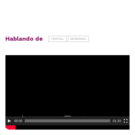
Hablando de
FESTIVAL
MÁRGENES
Reproductor
de
vídeo
00:00
01:33