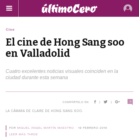
Cine
El cine de Hong Sang soo
en Valladolid
Cuatro excelentes noticias visuales coinciden en la
ciudad durante esta semana
0
COMPÁRTELO EN:
|
|
LA CÁMARA DE CLAIRE DE HONG SANG SOO.
POR
MIGUEL ÁNGEL MARTÍN MAESTRO
19 FEBRERO 2019
LEER MÁS TARDE