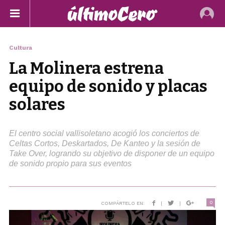
Cultura
La Molinera estrena
equipo de sonido y placas
solares
El centro social vallisoletano acogió los conciertos de
Celtas Cortos, Deskartados, De Kanteo y la sesión de
Take Over, logrando su objetivo de disponer de un equipo
de sonido propio para sus eventos
0
COMPÁRTELO EN:
|
|