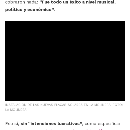
cobraron nada:
“Fue todo un éxito a nivel musical,
político y económico”
.
INSTALACIÓN DE LAS NUEVAS PLACAS SOLARES EN LA MOLINERA. FOTO:
LA MOLINERA
Eso sí,
sin “intenciones lucrativas”
, como especifican