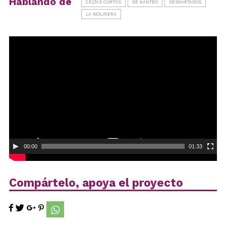
Hablando de
CELTAS CORTOS
DE KANTEO
DESKARTADOS
LA MOLINERA
Reproductor
de
vídeo
00:00
01:33
Compártelo, apoya el proyecto