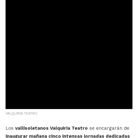
VALQUIRIA TEATRO.
Los
vallisoletanos Valquiria Teatro
se encargarán de
inaugurar mañana cinco intensas jornadas dedicadas