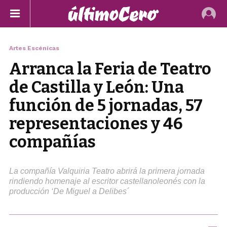
Artes Escénicas
Arranca la Feria de Teatro
de Castilla y León: Una
función de 5 jornadas, 57
representaciones y 46
compañías
La compañía Valquiria Teatro abrirá la primera jornada
rindiendo homenaje al escritor castellanoleonés con la
producción ‘De Miguel a Delibes´