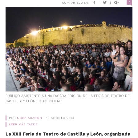
0
COMPÁRTELO EN:
|
|
PÚBLICO ASISTENTE A UNA PASADA EDICIÓN DE LA FERIA DE TEATRO DE
CASTILLA Y LEÓN: FOTO: COFAE
POR
NORA ARAGÓN
19 AGOSTO 2019
LEER MÁS TARDE
La XXII Feria de Teatro de Castilla y León, organizada