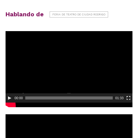
Hablando de
FERIA DE TEATRO DE CIUDAD RODRIGO
Reproductor
de
vídeo
00:00
01:33