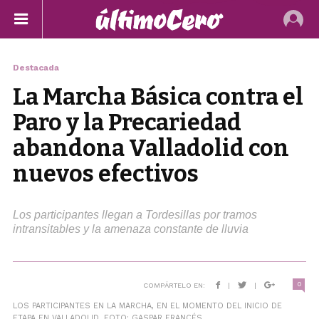
Destacada
La Marcha Básica contra el
Paro y la Precariedad
abandona Valladolid con
nuevos efectivos
Los participantes llegan a Tordesillas por tramos
intransitables y la amenaza constante de lluvia
0
COMPÁRTELO EN:
|
|
LOS PARTICIPANTES EN LA MARCHA, EN EL MOMENTO DEL INICIO DE
ETAPA EN VALLADOLID. FOTO: GASPAR FRANCÉS