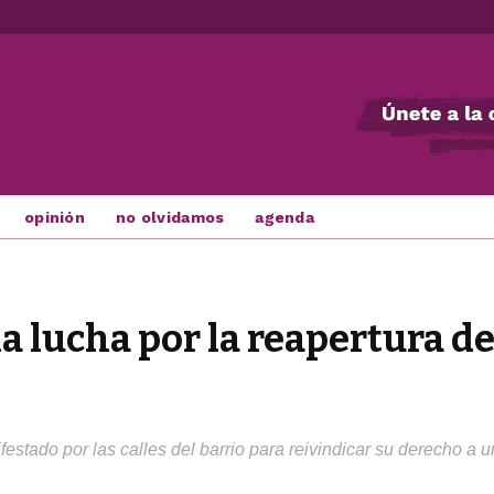
opinión
no olvidamos
agenda
 la lucha por la reapertura d
stado por las calles del barrio para reivindicar su derecho a 