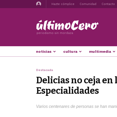
Hazte cómplice
Comunidad
Contacto
periodismo sin mordaza
noticias
cultura
multimedia
Destacada
Delicias no ceja en
Especialidades
Varios centenares de personas se han manife