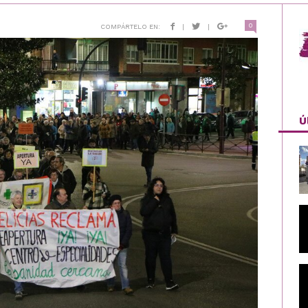
0
COMPÁRTELO EN:
|
|
Ú