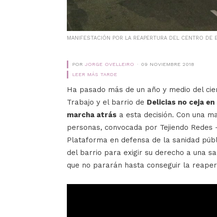
MANIFESTACIÓN POR LA REAPERTURA DEL CENTRO DE E
POR
JORGE OVELLEIRO
09 NOVIEMBRE 2018
LEER MÁS TARDE
Ha pasado más de un año y medio del cier
Trabajo y el barrio de
Delicias no ceja en
marcha atrás
a esta decisión. Con una m
personas, convocada por Tejiendo Redes -
Plataforma en defensa de la sanidad públ
del barrio para exigir su derecho a una s
que no pararán hasta conseguir la reaper