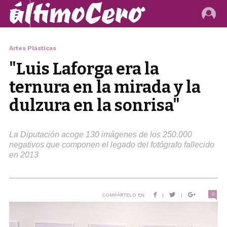
Artes Plásticas
"Luis Laforga era la
ternura en la mirada y la
dulzura en la sonrisa"
La Diputación acoge 130 imágenes de los 250.000
negativos que componen el legado del fotógrafo fallecido
en 2013
0
COMPÁRTELO EN:
|
|