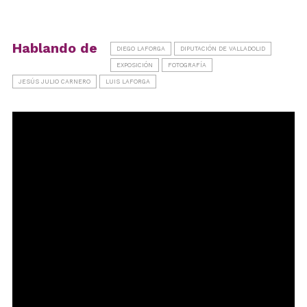
Hablando de
DIEGO LAFORGA
DIPUTACIÓN DE VALLADOLID
EXPOSICIÓN
FOTOGRAFÍA
JESÚS JULIO CARNERO
LUIS LAFORGA