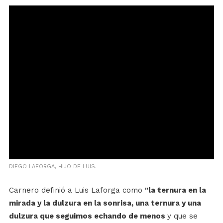
DIEGO LAFORGA, HIJO DE LUIS.
Carnero definió a Luis Laforga como
"la ternura en la
mirada y la dulzura en la sonrisa, una ternura y una
dulzura que seguimos echando de menos
y que se