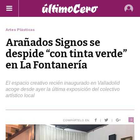
Artes Plásticas
Arañados Signos se
despide “con tinta verde”
en La Fontanería
El espacio creativo recién inaugurado en Valladolid
acoge desde ayer la última exposición del colectivo
artístico local
0
COMPÁRTELO EN:
|
|