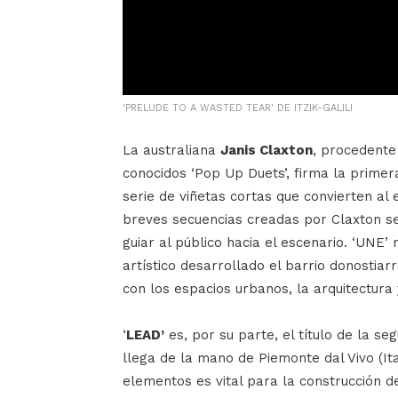
'PRELUDE TO A WASTED TEAR' DE ITZIK-GALILI
La australiana
Janis Claxton
, procedente
conocidos ‘Pop Up Duets’, firma la primer
serie de viñetas cortas que convierten al 
breves secuencias creadas por Claxton se 
guiar al público hacia el escenario. ‘UNE’
artístico desarrollado el barrio donostiar
con los espacios urbanos, la arquitectura 
‘
LEAD’
es, por su parte, el título de la s
llega de la mano de Piemonte dal Vivo (It
elementos es vital para la construcción de