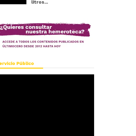
litros...
ervicio Público