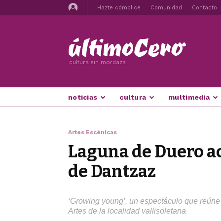
Hazte cómplice
Comunidad
Contacto
cultura sin mordaza
noticias
cultura
multimedia
Artes Escénicas
Laguna de Duero ac
de Dantzaz
‘Growing young’, un espectáculo que reúne 
Artes de la localidad vallisoletana