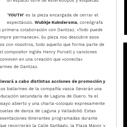
un espacio libre de estereotipos y etiquetas.
‘
YOUTH’
es la pieza encargada de cerrar el
espectáculo.
Wubkje Kuindersma
, coreógrafa
 primera colaboración con Dantzaz. «Todo puede
iempre permanece». Su pieza nos descubre esos
os con nosotros, todo aquello que forma parte de
del compositor inglés Henry Purcell y canciones
 conviven en una creación que «conecta»
arines de Dantzaz.
levará a cabo distintas acciones de promoción y
, los bailarines de la compañía vasca llevarán una
 educación secundaria de Laguna de Duero. Ya el
ensayo abierto y una charla-coloquio expresamente
cuelas de danza de Laguna y Valladolid. Estas
esentaciones itinerantes programadas durante
que recorrerán la Calle Santiago, la Plaza Mayor y