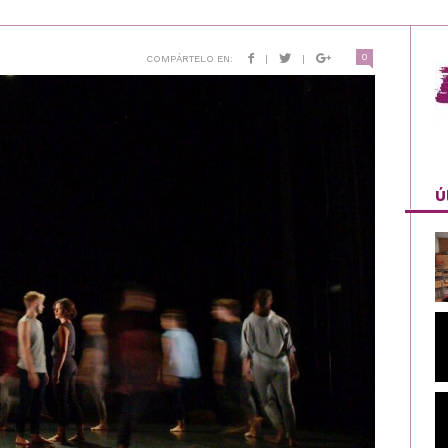
0
COMPÁRTELO EN:
|
|
Ú