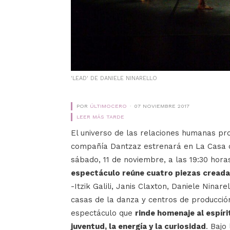
'LEAD' DE DANIELE NINARELLO
POR
ÚLTIMOCERO
07 NOVIEMBRE 2017
LEER MÁS TARDE
El universo de las relaciones humanas pro
compañía Dantzaz estrenará en La Casa de
sábado, 11 de noviembre, a las 19:30 hora
espectáculo reúne cuatro piezas creada
-Itzik Galili, Janis Claxton, Daniele Nina
casas de la danza y centros de producció
espectáculo que
rinde homenaje al espíri
juventud, la energía y la curiosidad
. Bajo