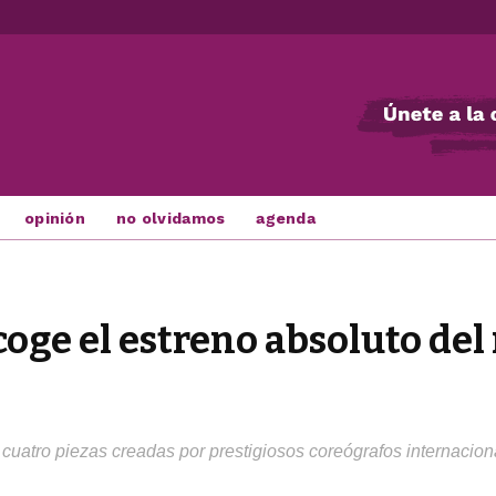
opinión
no olvidamos
agenda
oge el estreno absoluto del
cuatro piezas creadas por prestigiosos coreógrafos internacion