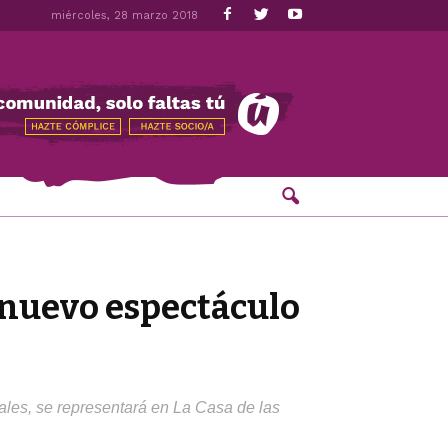
miércoles, 28 marzo 2018
 nuevo espectáculo
ales, se representará en La Casa de las