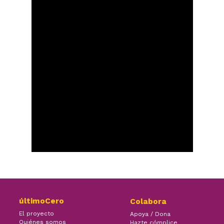
últimoCero
Colabora
El proyecto
Apoya / Dona
Quiénes somos
Hazte cómplice