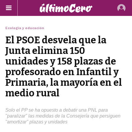
Ecología y educación
El PSOE desvela que la
Junta elimina 150
unidades y 158 plazas de
profesorado en Infantil y
Primaria, la mayoría en el
medio rural
Solo el PP se ha opuesto a debatir una PNL para
"paralizar" las medidas de la Consejería que persiguen
"amortizar" plazas y unidades