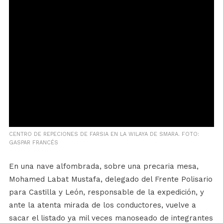
CENTRO DE REPECIONES DE FARSIA EN LA WILAYA DE SMARA. FOTO:
GASPAR FRANCÉS
En una nave alfombrada, sobre una precaria mesa,
Mohamed Labat Mustafa, delegado del Frente Polisario
para Castilla y León, responsable de la expedición, y
ante la atenta mirada de los conductores, vuelve a
sacar el listado ya mil veces manoseado de integrantes