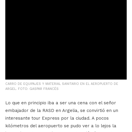
CARRO DE EQUIPAJES Y MATERIAL SANITARIO EN EL AEROPUERTO DE
ARGEL. FOTO: GASPAR FRANCÉS
Lo que en principio iba a ser una cena con el señor
embajador de la RASD en Argelia, se convirtió en un
interesante tour Express por la ciudad. A pocos
kilómetros del aeropuerto se pudo ver a lo lejos la