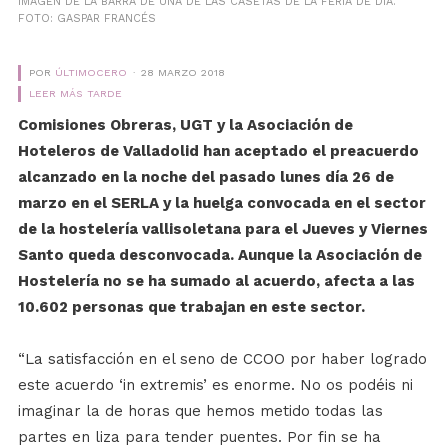
IMAGEN DE LA BARRA DE UNA DE LAS CASETAS DE LA FERIA DE DÍA.
FOTO: GASPAR FRANCÉS
POR
ÚLTIMOCERO
28 MARZO 2018
LEER MÁS TARDE
Comisiones Obreras, UGT y la Asociación de
Hoteleros de Valladolid han aceptado el preacuerdo
alcanzado en la noche del pasado lunes día 26 de
marzo en el SERLA y la huelga convocada en el sector
de la hostelería vallisoletana para el Jueves y Viernes
Santo queda desconvocada. Aunque la Asociación de
Hostelería no se ha sumado al acuerdo, afecta a las
10.602 personas que trabajan en este sector.
“La satisfacción en el seno de CCOO por haber logrado
este acuerdo ‘in extremis’ es enorme. No os podéis ni
imaginar la de horas que hemos metido todas las
partes en liza para tender puentes. Por fin se ha