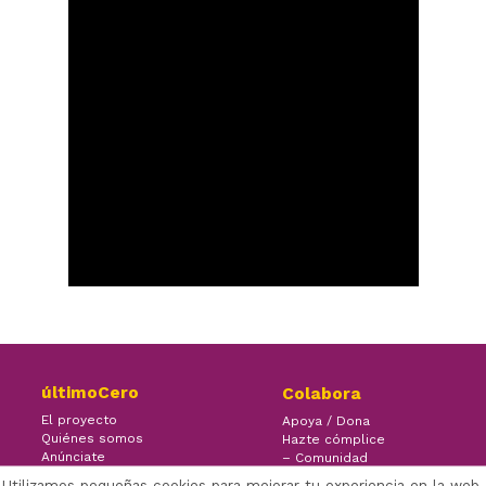
últimoCero
Colabora
El proyecto
Apoya / Dona
Quiénes somos
Hazte cómplice
Anúnciate
– Comunidad
Contacto
– Ayuda
Utilizamos pequeñas cookies para mejorar tu experiencia en la web.