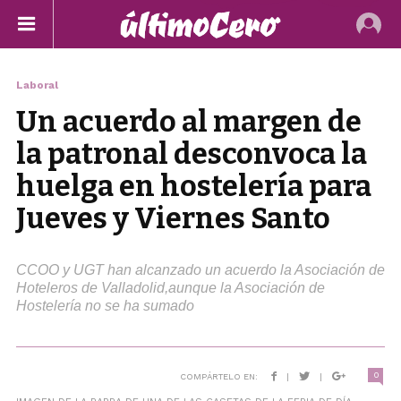
Laboral
Un acuerdo al margen de
la patronal desconvoca la
huelga en hostelería para
Jueves y Viernes Santo
CCOO y UGT han alcanzado un acuerdo la Asociación de
Hoteleros de Valladolid,aunque la Asociación de
Hostelería no se ha sumado
0
COMPÁRTELO EN:
|
|