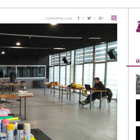
0
COMPÁRTELO EN:
|
|
Ú