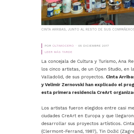
CINTA ARRIBAS, JUNTO AL RESTO DE SUS COMPAÑEROS 
POR
ÚLTIMOCERO
05 DICIEMBRE 2017
LEER MÁS TARDE
La concejala de Cultura y Turismo, Ana Re
los cinco artistas, de un Open Studio, en 
Valladolid, de sus proyectos.
Cinta Arriba
y Velimir Zernovski han explicado el pr
esta primera residencia CreArt organiza
Los artistas fueron elegidos entre casi m
ciudades CreArt en Europa y que llegaron
desarrollar sus proyectos artísticos. Cinta
(Clermont-Ferrand, 1987), Tin Dožić (Zagre