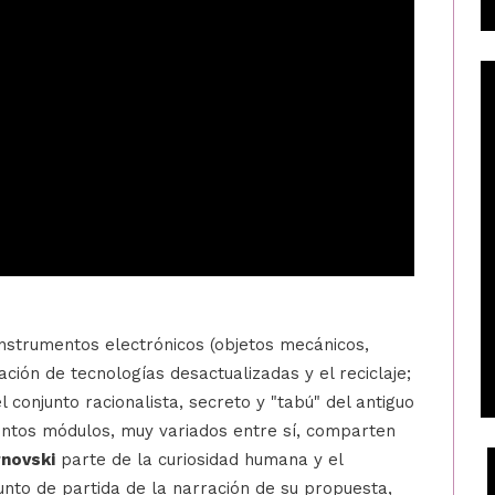
instrumentos electrónicos (objetos mecánicos,
iación de tecnologías desactualizadas y el reciclaje;
 conjunto racionalista, secreto y "tabú" del antiguo
intos módulos, muy variados entre sí, comparten
rnovski
parte de la curiosidad humana y el
nto de partida de la narración de su propuesta,