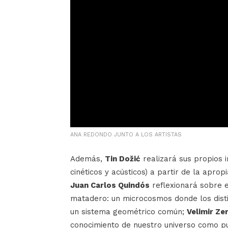
ANA REDONDO JUNTO A LOS ARTISTAS
Además,
Tin Dožić
realizará sus propios 
cinéticos y acústicos) a partir de la aprop
Juan Carlos Quindós
reflexionará sobre el
matadero: un microcosmos donde los dist
un sistema geométrico común;
Velimir Ze
conocimiento de nuestro universo como pu