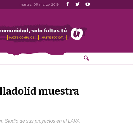
martes, 05 marzo 2019
alladolid muestra
pen Studio de sus proyectos en el LAVA