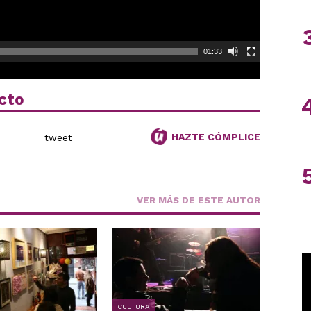
01:33
cto
HAZTE CÓMPLICE
tweet
VER MÁS DE ESTE AUTOR
CULTURA