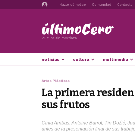
Hazte cómplice
Comunidad
Contacto
cultura sin mordaza
noticias
cultura
multimedia
Artes Plásticas
La primera residenc
sus frutos
Cinta Arribas, Antoine Barrot, Tin Dožić, 
antes de la presentación final de sus trabaj