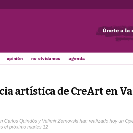
opinión
no olvidamos
agenda
ia artística de CreArt en V
Juan Carlos Quindós y Velimir Zernovski han realizado hoy un O
os el próximo martes 12