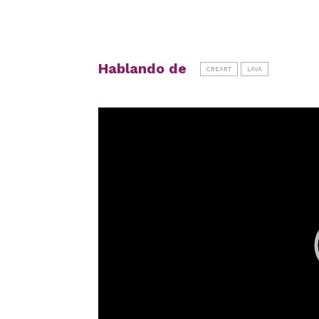
Hablando de
CREART
LAVA
Reproductor
de
vídeo