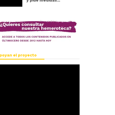
y pide medidas...
poyan el proyecto