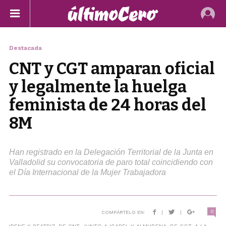
Destacada
CNT y CGT amparan oficial
y legalmente la huelga
feminista de 24 horas del
8M
Han registrado en la Delegación Territorial de la Junta en
Valladolid su convocatoria de paro total coincidiendo con
el Día Internacional de la Mujer Trabajadora
0
COMPÁRTELO EN:
|
|