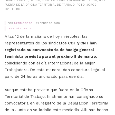
IRENE Y BEATRIZ, DE CNT, JUNTO A ISABEL Y ALMUDENA, DE CGT, A LA
PUERTA DE LA OFICINA TERRITORIAL DE TRABAJO. FOTO: JORGE
OVELLEIRO
POR
ÚLTIMOCERO
21 FEBRERO 2018
LEER MÁS TARDE
A las 12 de la mañana de hoy miércoles, las
representantes de los sindicatos
CGT y CNT han
registrado su convocatoria de huelga general
feminista prevista para el próximo 8 de marzo
,
coincidiendo con el día Internacional de la Mujer
Trabajadora. De esta manera, dan cobertura legal al
paro de 24 horas anunciado para ese día.
Aunque estaba previsto que fuera en la Oficina
Territorial de Trabajo, finalmente han consignado su
convocatoria en el registro de la Delegación Territorial
de la Junta en Valladolid este mediodía. Allí han hecho