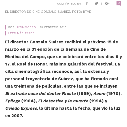
0
COMPÁRTELO EN:
|
|
EL DIRECTOR DE CINE GONZALO SUÁREZ. FOTO: RTVE
POR
ÚLTIMOCERO
19 FEBRERO 2018
LEER MÁS TARDE
El director Gonzalo Suárez recibirá el próximo 15 de
marzo en la 31 edición de la Semana de Cine de
Medina del Campo, que se celebrará entre los días 9 y
17, el Roel de Honor, máximo galardón del festival. La
cita cinematográfica reconoce, así, la extensa y
personal trayectoria de Suárez, que ha firmado casi
una treintena de películas, entre las que se incluyen
El extraño caso del doctor Fausto
(1969),
Aoom
(1970),
Epílogo
(1984),
El detective y la muerte
(1994) y
Oviedo Express
, la última hasta la fecha, que vio la luz
en 2007.